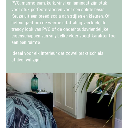
PVC, marmoleum, kurk, vinyl en laminaat zijn stuk
voor stuk perfecte vloeren voor een solide basis.
Keuze uit een breed scala aan stijlen en kleuren. Of
het nu gaat om de warme uitstraling van kurk, de
trendy look van PVC of de onderhoudsvriendelijke
eigenschappen van vinyl, elke vloer voegt karakter toe
aan een ruimte.
Ideaal voor elk interieur dat zowel praktisch als
stijlvol wil zijn!