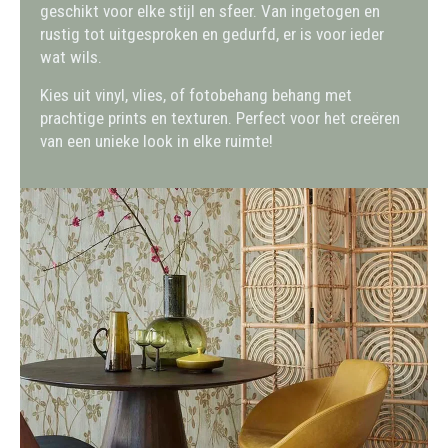
geschikt voor elke stijl en sfeer. Van ingetogen en
rustig tot uitgesproken en gedurfd, er is voor ieder
wat wils.
Kies uit vinyl, vlies, of fotobehang behang met
prachtige prints en texturen. Perfect voor het creëren
van een unieke look in elke ruimte!