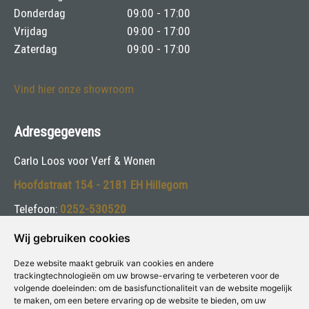
Donderdag
09:00 - 17:00
Vrijdag
09:00 - 17:00
Zaterdag
09:00 - 17:00
Vind hier onze showroom
Adresgegevens
Carlo Loos voor Verf & Wonen
Hoofdstraat 154 - 2181 EH Hillegom
Telefoon:
0252-530520
E-mail:
info@carloloos.nl
Wij gebruiken cookies
Deze website maakt gebruik van cookies en andere
Volg ons:
trackingtechnologieën om uw browse-ervaring te verbeteren voor de
volgende doeleinden:
om de basisfunctionaliteit van de website mogelijk
te maken
,
om een betere ervaring op de website te bieden
,
om uw