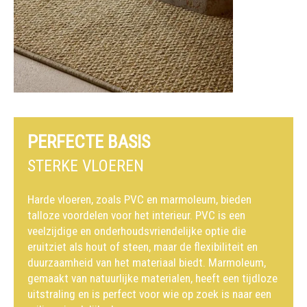
PERFECTE BASIS
STERKE VLOEREN
Harde vloeren, zoals PVC en marmoleum, bieden
talloze voordelen voor het interieur. PVC is een
veelzijdige en onderhoudsvriendelijke optie die
eruitziet als hout of steen, maar de flexibiliteit en
duurzaamheid van het materiaal biedt. Marmoleum,
gemaakt van natuurlijke materialen, heeft een tijdloze
uitstraling en is perfect voor wie op zoek is naar een