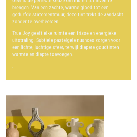
Geel is de perfecte keuze om muren tot leven te
brengen. Van een zachte, warme gloed tot een
gedurfde statementmuur, deze tint trekt de aandacht
zonder te overheersen.
True Joy geeft elke ruimte een frisse en energieke
uitstraling. Subtiele pastelgele nuances zorgen voor
een lichte, luchtige sfeer, terwijl diepere goudtinten
warmte en diepte toevoegen.
.