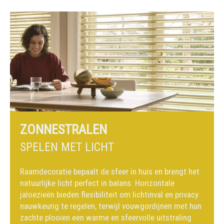
ZONNESTRALEN
SPELEN MET LICHT
Raamdecoratie bepaalt de sfeer in huis en brengt het
natuurlijke licht perfect in balans. Horizontale
jaloezieën bieden flexibiliteit om lichtinval en privacy
nauwkeurig te regelen, terwijl vouwgordijnen met hun
zachte plooien een warme en sfeervolle uitstraling