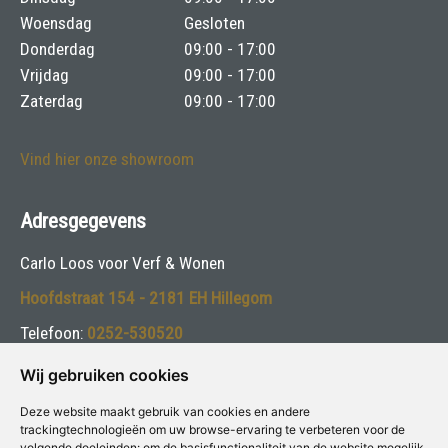
Woensdag
Gesloten
Donderdag
09:00 - 17:00
Vrijdag
09:00 - 17:00
Zaterdag
09:00 - 17:00
Vind hier onze showroom
Adresgegevens
Carlo Loos voor Verf & Wonen
Hoofdstraat 154 - 2181 EH Hillegom
Telefoon:
0252-530520
E-mail:
info@carloloos.nl
Wij gebruiken cookies
Deze website maakt gebruik van cookies en andere
Volg ons:
trackingtechnologieën om uw browse-ervaring te verbeteren voor de
volgende doeleinden:
om de basisfunctionaliteit van de website mogelijk